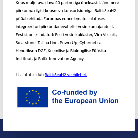
Koos muljetavaldava 40 partneriga üheksast Läänemere
piirkonna riigist koosneva konsortsiumiga, BalticSeaH2
püüab ehitada Euroopas enneolematus ulatuses
integreeritud piirkondadevahelist vesinikumajandust.
Eestist on esindatud: Eesti Vesinikuklaster, Viru Vesinik,
Solarstone, Tallina Linn, PowerUp, Cybernetica,
Hendrikson DGE, Keemilise ja Bioloogilise Füüsika
Instituut, ja Baltic Innovation Agency.
Lisainfot leidub
BalticSeaH2 veebilehel.