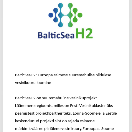
BalticSeaH2: Euroopa esimese suuremahulise piiriülese
vesinikuoru loomine
BalticSeaH2 on suuremahuline vesinikuprojekt
Läänemere regioonis, milles on Eesti Vesinikuklaster üks
peamistest projektipartneriteks. Lõuna-Soomele ja Eestile
keskendunud projekti siht on rajada esimene
märkimisväärne piiriülene vesinikuorg Euroopas.
Soome