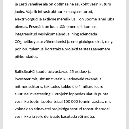
ja Eesti vaheline ala on optimaalne asukoht vesinikuturu
jaoks. Vajalik infrastruktuur – maagaasitorud,
elektrivõrgud ja aktiivne mereliiklus – on Soome lahel juba
olemas.
Eesmärk on luua Läänemere piirkonnas
integreeritud vesinikumajandus, ning edendada
CO
heitkoguste vähendamist ja energiajulgeolekut, ning
2
põhioru tulemusi korratakse projekti teistes Läänemere
piirkondades.
BalticSeaH2 kaudu tutvustavad 25 esitlus- ja
investeerimisjuhtumit vesiniku erinevaid rakendusi
mitmes sektoris, tekitades kokku üle 4 miljardi euro
suuruse investeeringu. Projekti lõppedes ulatub puhta
vesiniku tootmispotentsiaal 100 000 tonnini aastas, mis
võimaldab erinevatel projektiga seotud tööstusharudel
vesinikku ja selle derivaate kasutada või müüa.