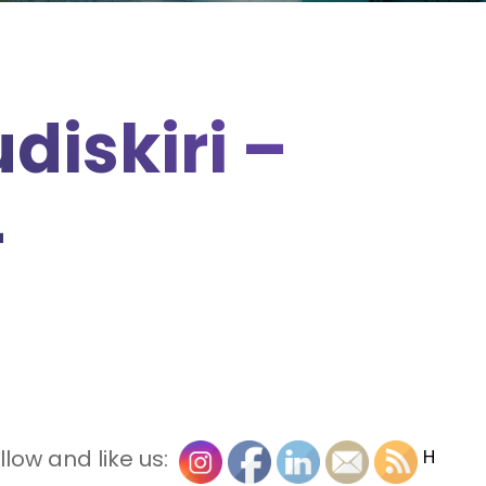
diskiri –
4
llow and like us:
H