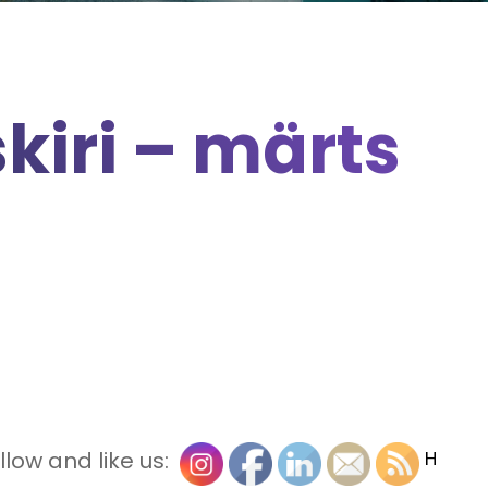
skiri – märts
llow and like us:
H