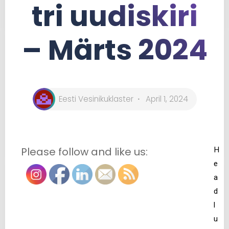
tri uudiskiri
– Märts 2024
Eesti Vesinikuklaster
April 1, 2024
Please follow and like us:
H
e
a
d
l
u