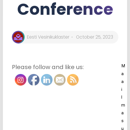
Conference
Eesti Vesinikuklaster
October 25, 2023
Please follow and like us:
M
a
a
i
l
m
a
s
u