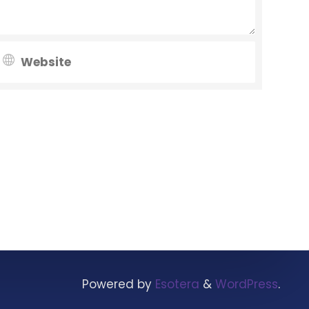
Powered by
Esotera
&
WordPress
.