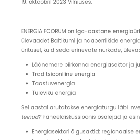
19. oktoobril 2023 Vilniuses.
ENERGIA FOORUM on iga-aastane energiaüritu
ülevaadet Baltikumi ja naaberriikide energi
üritusel, kuid seda erinevate nurkade, üle
Läänemere piirkonna energiasektor ja ju
Traditsiooniline energia
Taastuvenergia
Tuleviku energia
Sel aastal arutatakse energiaturgu läbi inve
teinud?
Paneeldiskussioonis osalejad ja es
Energiasektori õigusaktid: regionaalse 