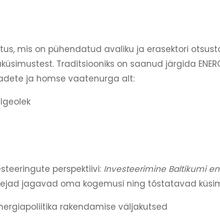
s, mis on pühendatud avaliku ja erasektori otsusta
aküsimustest. Traditsiooniks on saanud järgida ENERG
vaadete ja homse vaatenurga alt:
lgeolek
steeringute perspektiivi:
Investeerimine Baltikumi e
inejad jagavad oma kogemusi ning tõstatavad küsim
energiapoliitika rakendamise väljakutsed