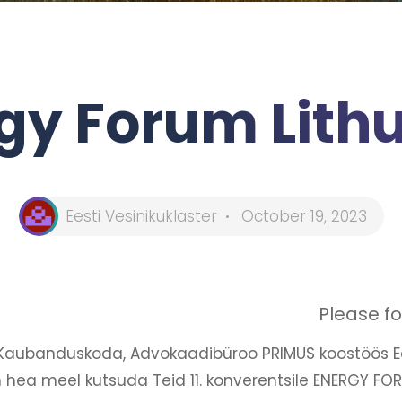
gy Forum Lith
Eesti Vesinikuklaster
October 19, 2023
Please fo
aubanduskoda, Advokaadibüroo PRIMUS koostöös Ees
hea meel kutsuda Teid 11. konverentsile ENERGY FO