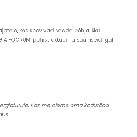
jatele, kes soovivad saada põhjalikku
IA FOORUMI põhistruktuuri ja suuniseid igal
nergiaturule. Kas me oleme oma kodutööd
usi: