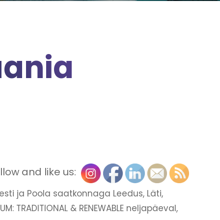
uania
llow and like us:
ti ja Poola saatkonnaga Leedus, Läti,
RUM: TRADITIONAL & RENEWABLE neljapäeval,