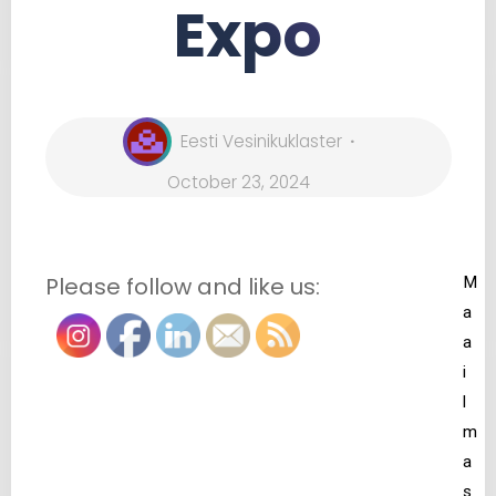
Expo
Eesti Vesinikuklaster
October 23, 2024
Please follow and like us:
M
a
a
i
l
m
a
s